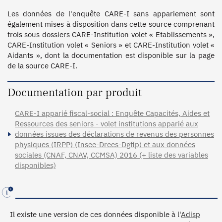
Les données de l'enquête CARE-I sans appariement sont 
également mises à disposition dans cette source comprenant 
trois sous dossiers CARE-Institution volet « Etablissements », 
CARE-Institution volet « Seniors » et CARE-Institution volet « 
Aidants », dont la documentation est disponible sur la page 
de la source CARE-I. 
Documentation par produit
CARE-I apparié fiscal-social : Enquête Capacités, Aides et
Ressources des seniors - volet institutions apparié aux
données issues des déclarations de revenus des personnes
physiques (IRPP) (Insee-Drees-Dgfip) et aux données
sociales (CNAF, CNAV, CCMSA) 2016 (+ liste des variables
disponibles)
Il existe une version de ces données disponible à l'
Adisp