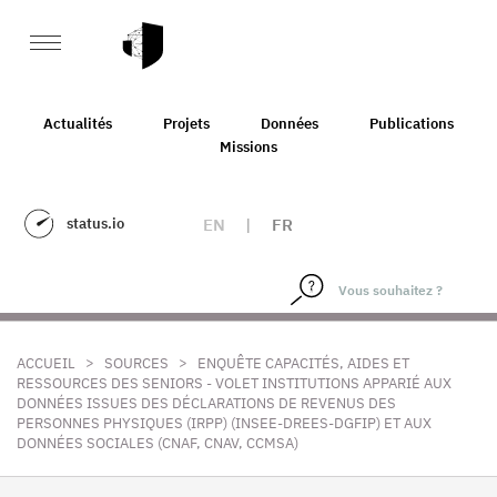
Actualités
Projets
Données
Publications
Missions
status.io
EN
|
FR
>
>
ACCUEIL
SOURCES
ENQUÊTE CAPACITÉS, AIDES ET
RESSOURCES DES SENIORS - VOLET INSTITUTIONS APPARIÉ AUX
DONNÉES ISSUES DES DÉCLARATIONS DE REVENUS DES
PERSONNES PHYSIQUES (IRPP) (INSEE-DREES-DGFIP) ET AUX
DONNÉES SOCIALES (CNAF, CNAV, CCMSA)