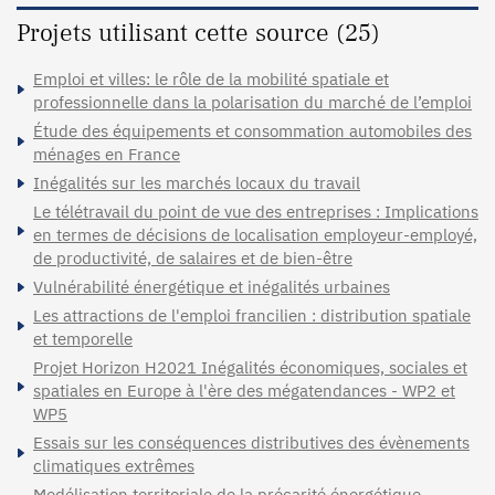
Projets utilisant cette source (25)
Emploi et villes: le rôle de la mobilité spatiale et
professionnelle dans la polarisation du marché de l’emploi
Étude des équipements et consommation automobiles des
ménages en France
Inégalités sur les marchés locaux du travail
Le télétravail du point de vue des entreprises : Implications
en termes de décisions de localisation employeur-employé,
de productivité, de salaires et de bien-être
Vulnérabilité énergétique et inégalités urbaines
Les attractions de l'emploi francilien : distribution spatiale
et temporelle
Projet Horizon H2021 Inégalités économiques, sociales et
spatiales en Europe à l'ère des mégatendances - WP2 et
WP5
Essais sur les conséquences distributives des évènements
climatiques extrêmes
Modélisation territoriale de la précarité énergétique