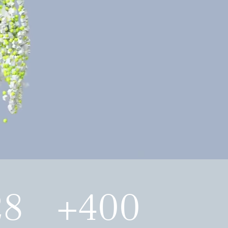
28
+400