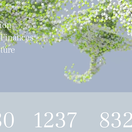
tion
 Finances
ture
80
1237
83