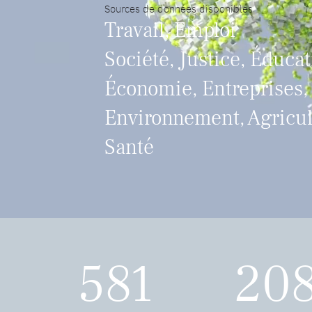
Sources de données disponibles
Travail, Emploi
Société, Justice, Éduca
Économie, Entreprises,
Environnement, Agricul
Santé
581
20