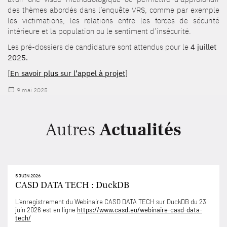
des thèmes abordés dans l’enquête VRS, comme par exemple
les victimations, les relations entre les forces de sécurité
intérieure et la population ou le sentiment d’insécurité.
Les pré-dossiers de candidature sont attendus pour le
4 juillet
2025.
[
En savoir plus sur l’appel à projet
]
Publié
9 mai 2025
le
Autres
Actualités
5 JUIN 2026
CASD DATA TECH : DuckDB
L’enregistrement du Webinaire CASD DATA TECH sur DuckDB du 23
juin 2026 est en ligne
https://www.casd.eu/webinaire-casd-data-
tech/