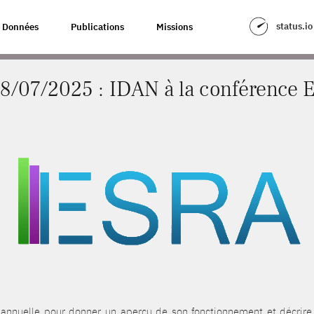
LA CONFÉRENCE ESRA
status.io
Données
Publications
Missions
18/07/2025 : IDAN à la conférence 
iannuelle pour donner un aperçu de son fonctionnement et décrire s