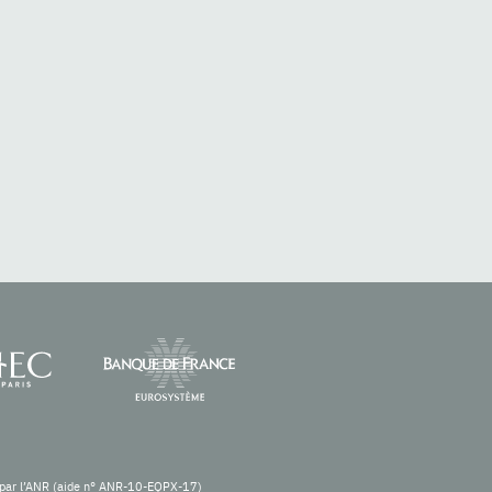
re par l’ANR (aide n° ANR-10-EQPX-17)