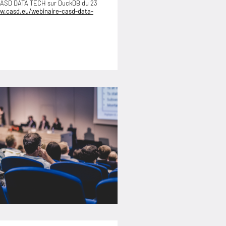
 CASD DATA TECH sur DuckDB du 23
w.casd.eu/webinaire-casd-data-