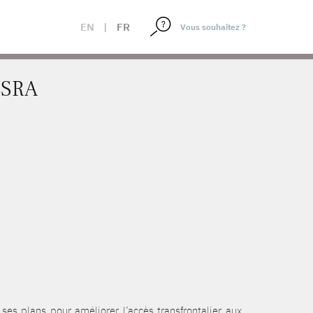
EN
|
FR
ESRA
es plans pour améliorer l’accès transfrontalier aux