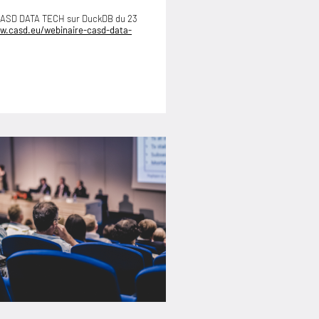
 CASD DATA TECH sur DuckDB du 23
w.casd.eu/webinaire-casd-data-