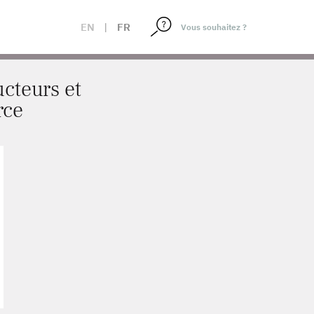
 FORCE
EN
|
FR
cteurs et
rce