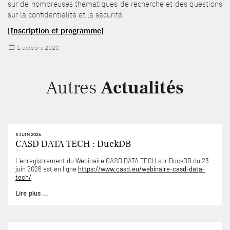
sur de nombreuses thématiques de recherche et des questions
sur la confidentialité et la sécurité.
[Inscription et programme]
Publié
1 octobre 2020
le
Autres
Actualités
5 JUIN 2026
CASD DATA TECH : DuckDB
L’enregistrement du Webinaire CASD DATA TECH sur DuckDB du 23
juin 2026 est en ligne
https://www.casd.eu/webinaire-casd-data-
tech/
Lire plus ...