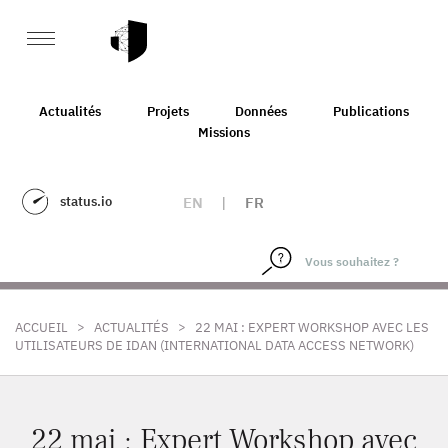
Actualités
Projets
Données
Publications
Missions
status.io
EN
|
FR
>
>
ACCUEIL
ACTUALITÉS
22 MAI : EXPERT WORKSHOP AVEC LES
UTILISATEURS DE IDAN (INTERNATIONAL DATA ACCESS NETWORK)
22 mai : Expert Workshop avec