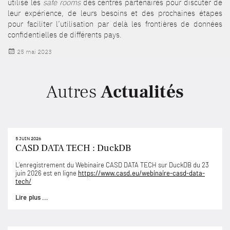
utilisé les
safe rooms
des centres partenaires pour discuter de
leur expérience, de leurs besoins et des prochaines étapes
pour faciliter l’utilisation par delà les frontières de données
confidentielles de différents pays.
Publié
25 mai 2023
le
Autres
Actualités
5 JUIN 2026
CASD DATA TECH : DuckDB
L’enregistrement du Webinaire CASD DATA TECH sur DuckDB du 23
juin 2026 est en ligne
https://www.casd.eu/webinaire-casd-data-
tech/
Lire plus ...