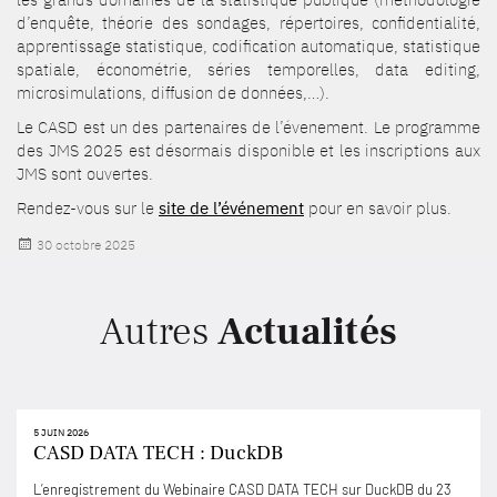
d’enquête, théorie des sondages, répertoires, confidentialité,
apprentissage statistique, codification automatique, statistique
spatiale, économétrie, séries temporelles, data editing,
microsimulations, diffusion de données,…).
Le CASD est un des partenaires de l’évenement. Le programme
des JMS 2025 est désormais disponible et les inscriptions aux
JMS sont ouvertes.
Rendez-vous sur le
site de l’événement
pour en savoir plus.
Publié
30 octobre 2025
le
Autres
Actualités
5 JUIN 2026
CASD DATA TECH : DuckDB
L’enregistrement du Webinaire CASD DATA TECH sur DuckDB du 23