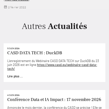
Publié
2 février 2022
le
Autres
Actualités
5 JUIN 2026
CASD DATA TECH : DuckDB
L’enregistrement du Webinaire CASD DATA TECH sur DuckDB du 23
juin 2026 est en ligne
https://www.casd.eu/webinaire-casd-data-
tech/
Lire plus ...
4 JUIN 2026
Conférence Data et IA Impact : 17 novembre 2026
Annoncée le mois dernier, la conférence du CASD se précise ! Elle se