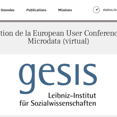
PEAN USER CONFERENCE FOR UE-MICRODATA (VIRTUAL)
status.io
Données
Publications
Missions
tion de la European User Conferenc
Microdata (virtual)