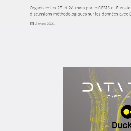
Organisée les 25 et 26 mars par le GESIS et Eurost
discussions méthodologiques sur les données avec E
Publié
2 mars 2021
le