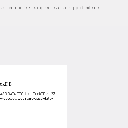
les micro-données européennes et une opportunité de
uckDB
 CASD DATA TECH sur DuckDB du 23
w.casd.eu/webinaire-casd-data-