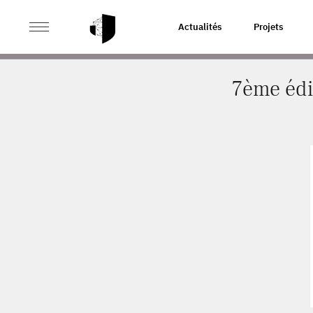
>
>
ACCUEIL
ACTUALITÉS
7ÈME ÉDITION DE LA EURO
Actualités
Projets
7ème édi