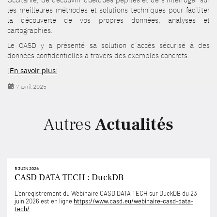
les meilleures méthodes et solutions techniques pour faciliter
la découverte de vos propres données, analyses et
cartographies.
Le CASD y a présenté sa solution d‘accès sécurisé à des
données confidentielles à travers des exemples concrets.
[
En savoir plus
]
Publié
7 avril 2025
le
Autres
Actualités
5 JUIN 2026
CASD DATA TECH : DuckDB
L’enregistrement du Webinaire CASD DATA TECH sur DuckDB du 23
juin 2026 est en ligne
https://www.casd.eu/webinaire-casd-data-
tech/