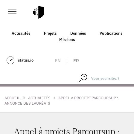
Actualités
Projets
Données
Publications
Missions
status.io
EN
|
FR
>
>
ACCUEIL
ACTUALITÉS
APPEL À PROJETS PARCOURSUP :
ANNONCE DES LAURÉATS
Appel à projets Parcoursup :