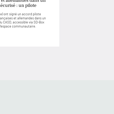
 et allemandes dans un
curisé : un pilote
) ont signé un accord pilote
rançaises et allemandes dans un
u CASD, accessible via SD-Box
u l’espace communautaire.