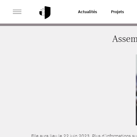
>
>
ACCUEIL
ACTUALITÉS
ASSEMBLÉE GÉNÉRALE DE
Actualités
Projets
Assem
Elle aura lieu le 22 juin 2023. Plus d’informations 