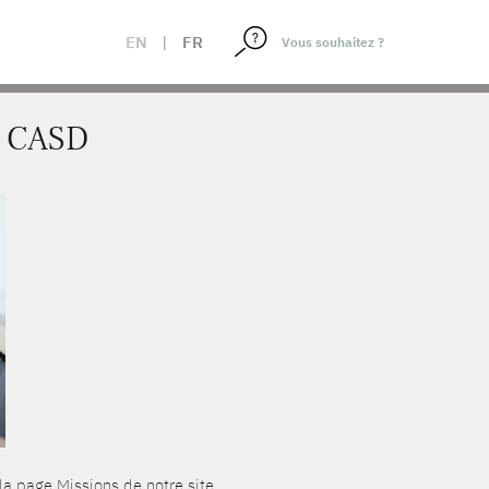
EN
|
FR
P CASD
la page Missions de notre site.