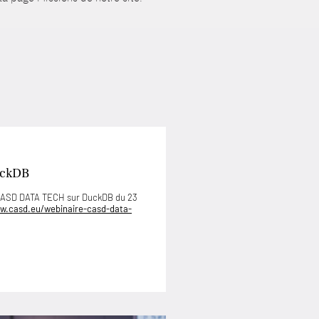
uckDB
 CASD DATA TECH sur DuckDB du 23
w.casd.eu/webinaire-casd-data-