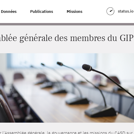
S MEMBRES DU GIP CASD
status.io
Données
Publications
Missions
blée générale des membres du GI
sur l’Assemblée générale, la gouvernance et les missions du CASD sur 