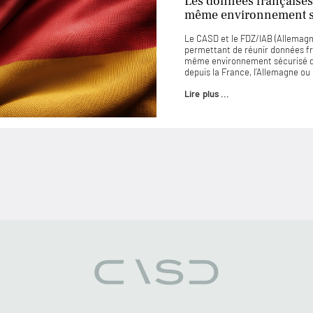
Les données françaises
même environnement sé
Le CASD et le FDZ/IAB (Allemagne
permettant de réunir données f
même environnement sécurisé d
depuis la France, l’Allemagne o
Lire plus ...