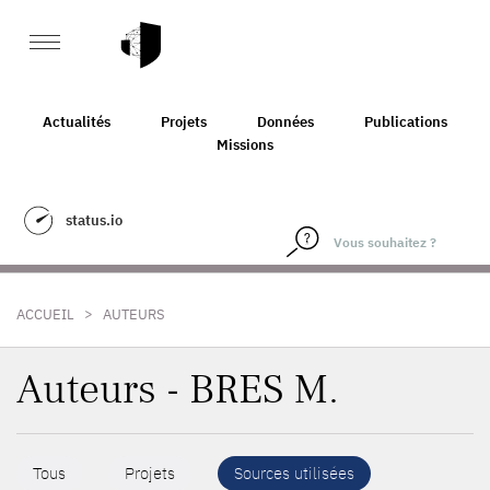
Actualités
Projets
Données
Publications
Missions
status.io
>
ACCUEIL
AUTEURS
Auteurs - BRES M.
Tous
Projets
Sources utilisées