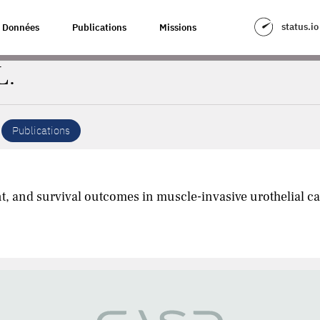
status.io
Données
Publications
Missions
L.
Publications
t, and survival outcomes in muscle-invasive urothelial c