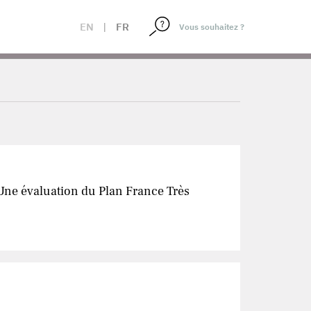
EN
|
FR
: Une évaluation du Plan France Très