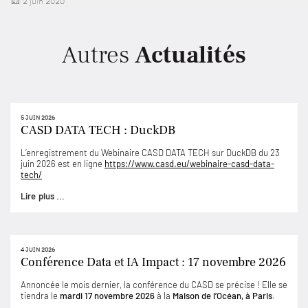
Publié
2 juin 2020
le
Autres
Actualités
5 JUIN 2026
CASD DATA TECH : DuckDB
L’enregistrement du Webinaire CASD DATA TECH sur DuckDB du 23
juin 2026 est en ligne
https://www.casd.eu/webinaire-casd-data-
tech/
Lire plus ...
4 JUIN 2026
Conférence Data et IA Impact : 17 novembre 2026
Annoncée le mois dernier, la conférence du CASD se précise ! Elle se
tiendra le
mardi 17 novembre 2026
à la
Maison de l’Océan, à Paris
.