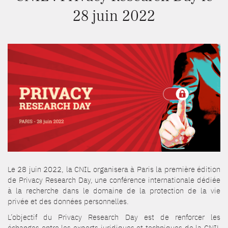
28 juin 2022
Le 28 juin 2022, la CNIL organisera à Paris la première édition
de Privacy Research Day, une conférence internationale dédiée
à la recherche dans le domaine de la protection de la vie
privée et des données personnelles.
L’objectif du Privacy Research Day est de renforcer les
échanges entre les experts juridiques et techniques de la CNIL