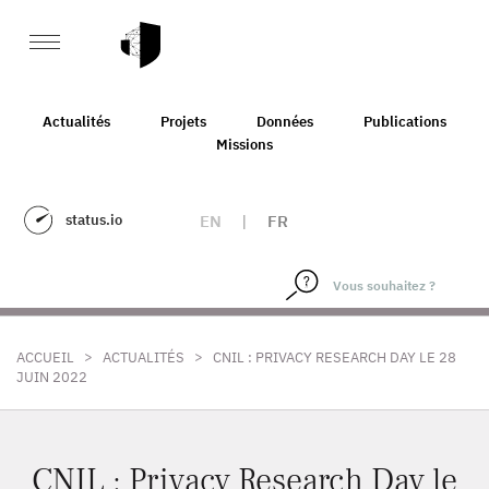
Actualités
Projets
Données
Publications
Missions
status.io
EN
|
FR
>
>
ACCUEIL
ACTUALITÉS
CNIL : PRIVACY RESEARCH DAY LE 28
JUIN 2022
CNIL : Privacy Research Day le