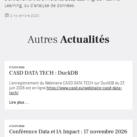
Learning, ou d’analyse de données.
Publié
2 novembre 2020
le
Autres
Actualités
5 JUIN 2026
CASD DATA TECH : DuckDB
L’enregistrement du Webinaire CASD DATA TECH sur DuckDB du 23
juin 2026 est en ligne
https://www.casd.eu/webinaire-casd-data-
tech/
Lire plus ...
4 JUIN 2026
Conférence Data et IA Impact : 17 novembre 2026