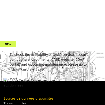
NEW
To check the availability of CASD services (secure
computing environments, CASD website, CDAP
portal) and upcoming maintenance, please go to
https://casd.status.io/
.
More ...
Sources de données disponibles
Travail, Emploi