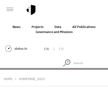
News
Projects
Data
All Publications
Governance and Missions
status.io
EN
|
FR
>
HOME
HOMEPAGE_2023