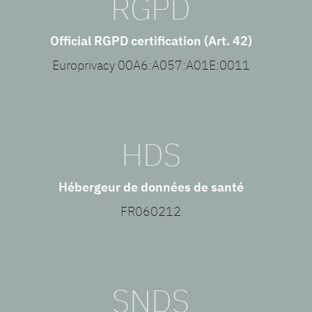
RGPD
Official RGPD certification (Art. 42)
Europrivacy 00A6:A057:A01E:0011
HDS
Hébergeur de données de santé
FR060212
SNDS