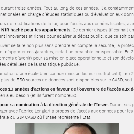
é durant treize années. Tout au long de ces années, il a constamment
ernationales en charge d’études statistiques ou d’évaluation aux donn
ors de modifications de la loi, pour l’accès aux données fiscales, av
e
NIR haché pour les appariements.
Ce dernier dispositif connait u
t innovantes et riches pour éclairer le débat public, que ce soit par
uvait se faire non plus sans prendre en compte la sécurité, la protec
ettant d’apporter ces garanties, c’était un préalable indispensable. E
sements d’avenir) pour sa mise en place opérationnelle et son dével
s détaillées de la statistique publique.
omotion d’une école bien connue mais un facteur multiplicatif) : en
, plus de 550 sources de données sont disponibles sur le CASD, soit 
ces 13 années d’actions en faveur de l’ouverture de l’accès aux 
en a eu besoin (et ils furent nombreux).
 pour sa nomination à la direction générale de l’Insee.
Durant ses p
nger avec Fabrice Lenglart à propos de l’accès aux données pour les
rale du GIP CASD où l’Insee représente l’État.