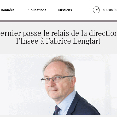
E LE RELAIS DE LA DIRECTION GÉNÉRALE DE L’INSEE À FABRICE LENGLAR
status.io
Données
Publications
Missions
rnier passe le relais de la directi
l’Insee à Fabrice Lenglart