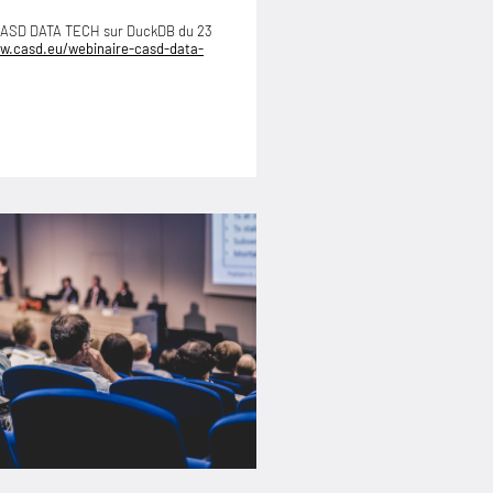
 CASD DATA TECH sur DuckDB du 23
w.casd.eu/webinaire-casd-data-