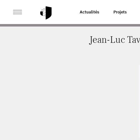
>
>
ACCUEIL
ACTUALITÉS
JEAN-LUC TAVERNIER PASS
Actualités
Projets
Jean-Luc Tave