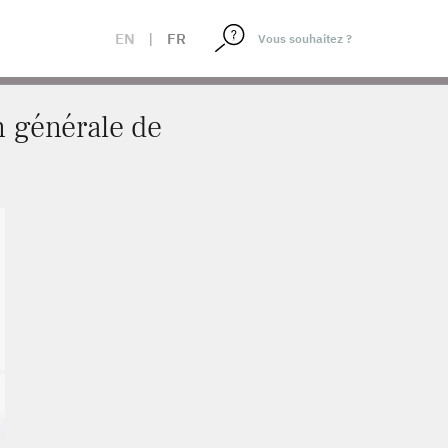
T
EN
|
FR
on générale de