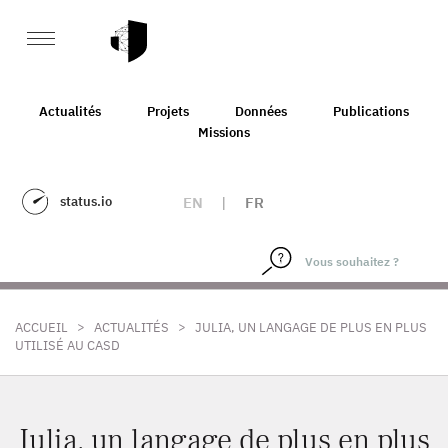
Actualités
Projets
Données
Publications
Missions
status.io
EN
|
FR
>
>
ACCUEIL
ACTUALITÉS
JULIA, UN LANGAGE DE PLUS EN PLUS
UTILISÉ AU CASD
Julia, un langage de plus en plus