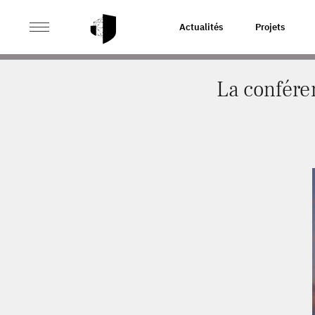
>
>
ACCUEIL
ACTUALITÉS
LA CONFÉRENCE « EUROPEA
Actualités
Projets
La confére