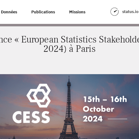
N STATISTICS STAKEHOLDERS » (CESS 2024) À PARIS
status.io
Données
Publications
Missions
nce « European Statistics Stakehold
2024) à Paris