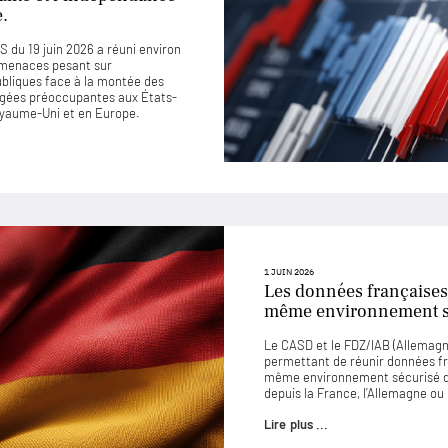
e.
 du 19 juin 2026 a réuni environ
 menaces pesant sur
ubliques face à la montée des
jugées préoccupantes aux États-
Royaume-Uni et en Europe.
1 JUIN 2026
Les données françaises
même environnement sé
Le CASD et le FDZ/IAB (Allemagne
permettant de réunir données f
même environnement sécurisé d
depuis la France, l’Allemagne o
Lire plus ...