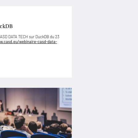
uckDB
 CASD DATA TECH sur DuckDB du 23
w.casd.eu/webinaire-casd-data-