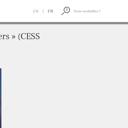
EN
|
FR
ers » (CESS