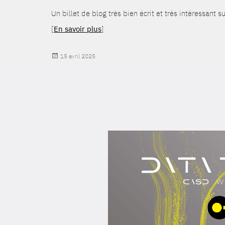
Un billet de blog très bien écrit et très intéressant 
[
En savoir plus
]
Publié
15 avril 2025
le