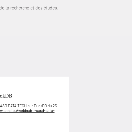
 de la recherche et des études.
uckDB
 CASD DATA TECH sur DuckDB du 23
w.casd.eu/webinaire-casd-data-