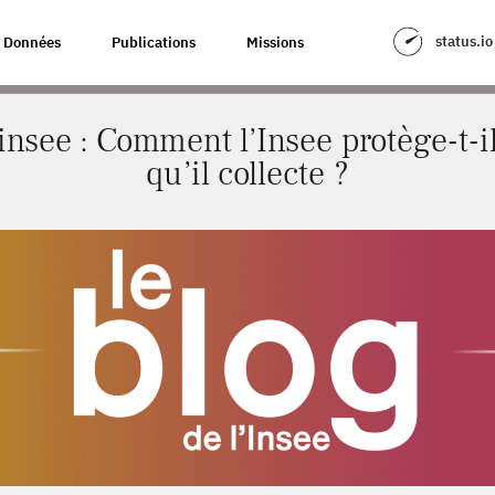
MENT L’INSEE PROTÈGE-T-IL LES DONNÉES QU’IL COLLECTE ?
status.io
Données
Publications
Missions
’insee : Comment l’Insee protège-t-i
qu’il collecte ?