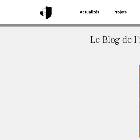
>
>
ACCUEIL
ACTUALITÉS
LE BLOG DE L’INSEE : COM
Actualités
Projets
Le Blog de l