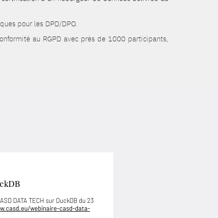
giques pour les DPD/DPO.
conformité au RGPD avec près de 1000 participants,
uckDB
 CASD DATA TECH sur DuckDB du 23
w.casd.eu/webinaire-casd-data-