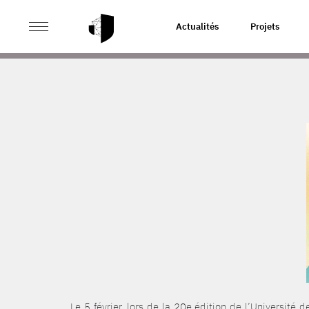
>
>
ACCUEIL
ACTUALITÉS
LE CASD À L’UNIVERSITÉ D
Actualités
Projets
Le 5 février, lors de la 20e édition de l’Université