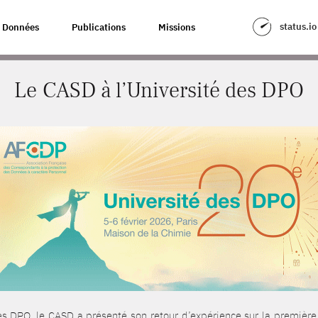
ES DPO
status.io
Données
Publications
Missions
Le CASD à l’Université des DPO
 des DPO, le CASD a présenté son retour d’expérience sur la premièr