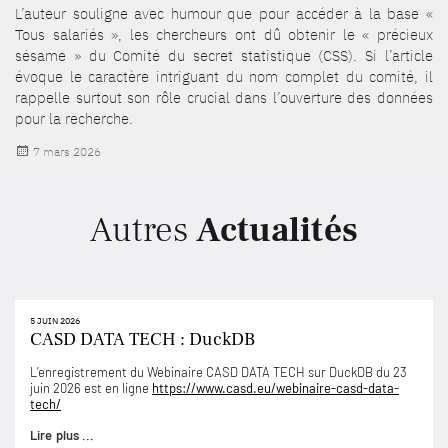
L’auteur souligne avec humour que pour accéder à la base «
Tous salariés », les chercheurs ont dû obtenir le « précieux
sésame » du Comité du secret statistique (CSS). Si l’article
évoque le caractère intriguant du nom complet du comité, il
rappelle surtout son rôle crucial dans l’ouverture des données
pour la recherche.
Publié
7 mars 2026
le
Autres
Actualités
5 JUIN 2026
CASD DATA TECH : DuckDB
L’enregistrement du Webinaire CASD DATA TECH sur DuckDB du 23
juin 2026 est en ligne
https://www.casd.eu/webinaire-casd-data-
tech/
Lire plus ...