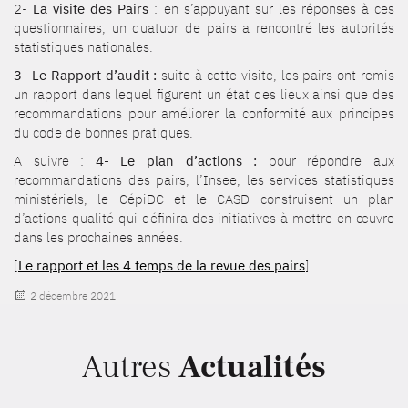
2-
La visite des Pairs
: en s’appuyant sur les réponses à ces
questionnaires, un quatuor de pairs a rencontré les autorités
statistiques nationales.
3- Le Rapport d’audit :
suite à cette visite, les pairs ont remis
un rapport dans lequel figurent un état des lieux ainsi que des
recommandations pour améliorer la conformité aux principes
du code de bonnes pratiques.
A suivre :
4- Le plan d’actions :
pour répondre aux
recommandations des pairs, l’Insee, les services statistiques
ministériels, le CépiDC et le CASD construisent un plan
d’actions qualité qui définira des initiatives à mettre en œuvre
dans les prochaines années.
[
Le rapport et les 4 temps de la revue des pairs
]
Publié
2 décembre 2021
le
Autres
Actualités