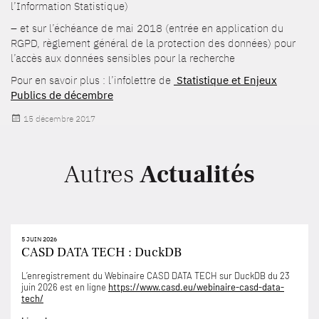
l’Information Statistique)
– et sur l’échéance de mai 2018 (entrée en application du
RGPD, règlement général de la protection des données) pour
l’accès aux données sensibles pour la recherche
Pour en savoir plus : l’infolettre de
Statistique et Enjeux
Publics de décembre
Publié
15 décembre 2017
le
Autres
Actualités
5 JUIN 2026
CASD DATA TECH : DuckDB
L’enregistrement du Webinaire CASD DATA TECH sur DuckDB du 23
juin 2026 est en ligne
https://www.casd.eu/webinaire-casd-data-
tech/