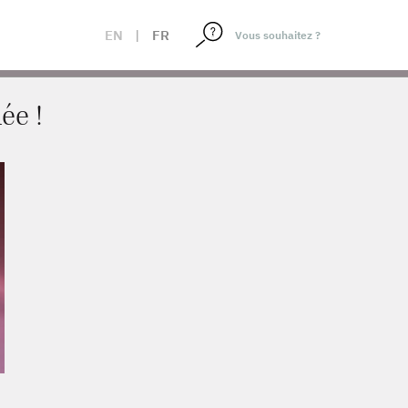
EN
|
FR
ée !