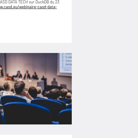
 CASD DATA TECH sur DuckDB du 23
w.casd.eu/webinaire-casd-data-