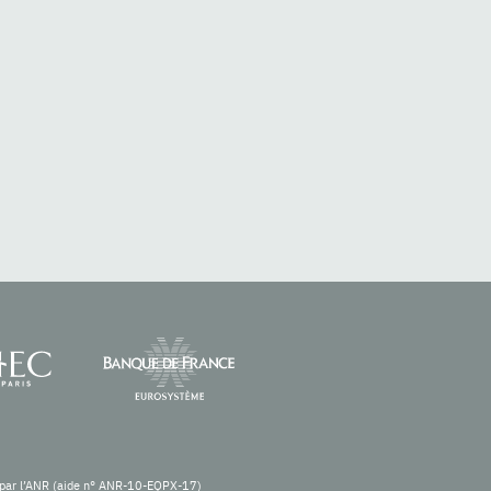
re par l’ANR (aide n° ANR-10-EQPX-17)