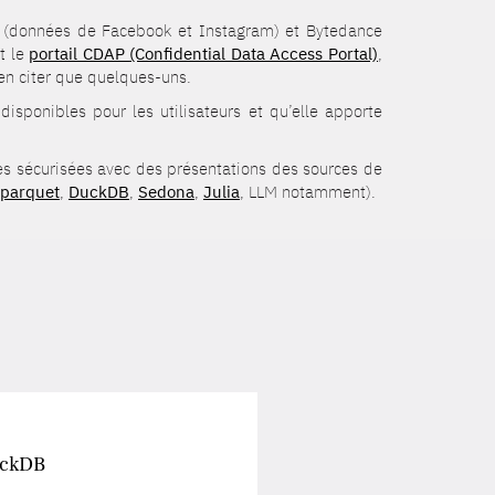
ta (données de Facebook et Instagram) et Bytedance
t le
portail CDAP (Confidential Data Access Portal)
,
’en citer que quelques-uns.
isponibles pour les utilisateurs et qu’elle apporte
es sécurisées avec des présentations des sources de
parquet
,
DuckDB
,
Sedona
,
Julia
, LLM notamment).
uckDB