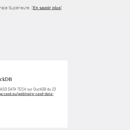
ale Supérieure. [
En savoir plus
]
uckDB
 CASD DATA TECH sur DuckDB du 23
w.casd.eu/webinaire-casd-data-