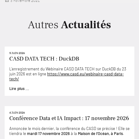
Publié
3 novembre 2021
le
Autres
Actualités
5 JUIN 2026
CASD DATA TECH : DuckDB
L’enregistrement du Webinaire CASD DATA TECH sur DuckDB du 23
juin 2026 est en ligne
https://www.casd.eu/webinaire-casd-data-
tech/
Lire plus ...
4 JUIN 2026
Conférence Data et IA Impact : 17 novembre 2026
Annoncée le mois dernier, la conférence du CASD se précise ! Elle se
tiendra le
mardi 17 novembre 2026
à la
Maison de l’Océan, à Paris
.