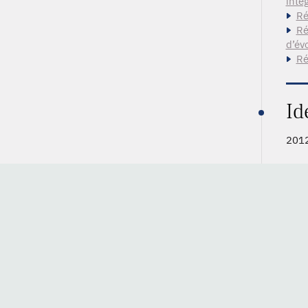
inté
Ré
Ré
d’év
Ré
Id
2012