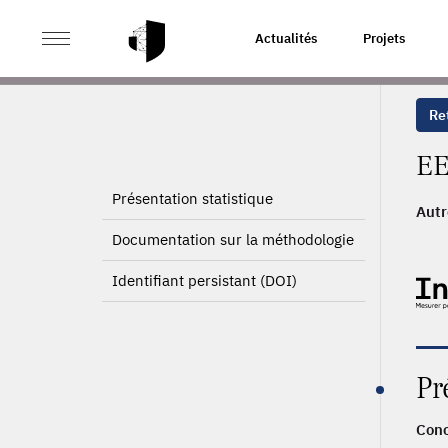
>
ACCUEIL
PAGE PRODUIT
Actualités
Projets
Ret
EE
Présentation statistique
Autr
201
Documentation sur la méthodologie
MAH
2010
Identifiant persistant (DOI)
2006
Pr
Conc