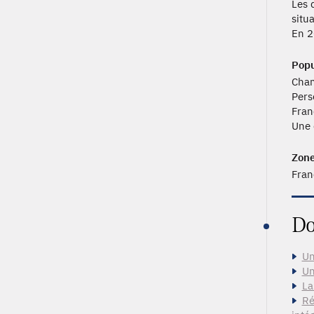
Les 
situ
En 2
Popu
Cham
Pers
Fran
Une 
Zone
Fran
Do
Un
Un
La
Ré