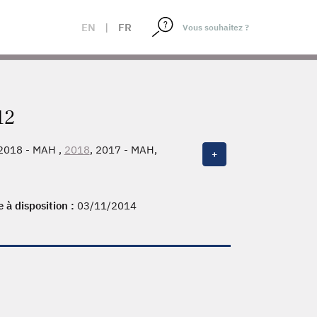
EN
|
FR
12
 2018 - MAH ,
2018
, 2017 - MAH,
+
3
, 2012 - MAH - Réunion, 2012 -
 Martinique, 2010 - MAH - Guyane,
08 - MAH, 2008, 2007 - MAH, 2007,
e à disposition :
03/11/2014