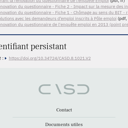
grant la rénovation du questionnaire de l’enquête Emploi
(pdf, fr)
novation du questionnaire - Fiche 2 - Impact sur la mesure des in
novation du questionnaire - Fiche 1 - Chômage au sens du BIT - r
olutions avec les demandeurs d’emploi inscrits à Pôle emploi
(pdf, 
novation du questionnaire de l'enquête emploi en 2013 (point pr
entifiant persistant
 :
https://doi.org/10.34724/CASD.8.1021.V2
Contact
Documents utiles