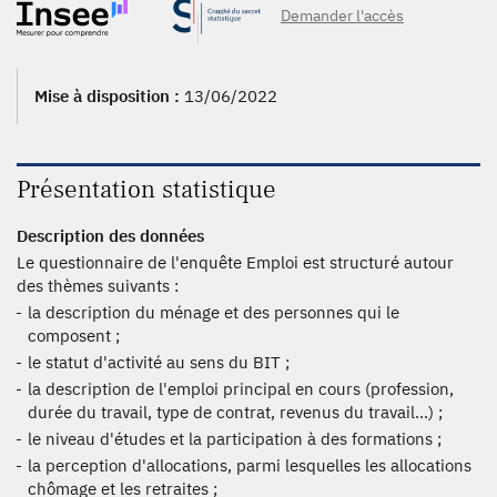
Demander l'accès
2010 - MAH - Guyane, 2010 - MAH - Guadeloupe, 2010 -
MAH, 2010, 2009 - MAH, 2009, 2008 - MAH, 2008, 2007 -
MAH, 2007, 2006, 2005 - MAH, 2005, 2004 - MAH, 2004,
2003 - MAH, 2003
Mise à disposition :
13/06/2022
Présentation statistique
Description des données
Le questionnaire de l'enquête Emploi est structuré autour
des thèmes suivants :
la description du ménage et des personnes qui le
composent ;
le statut d'activité au sens du BIT ;
la description de l'emploi principal en cours (profession,
durée du travail, type de contrat, revenus du travail...) ;
le niveau d'études et la participation à des formations ;
la perception d'allocations, parmi lesquelles les allocations
chômage et les retraites ;