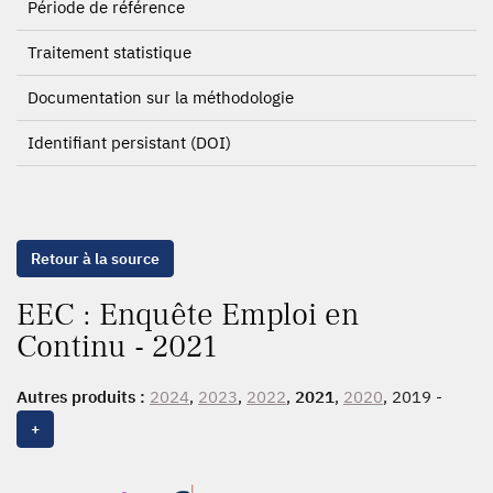
Période de référence
Traitement statistique
Documentation sur la méthodologie
Identifiant persistant (DOI)
Retour à la source
EEC : Enquête Emploi en
Continu - 2021
Autres produits :
2024
,
2023
,
2022
,
2021
,
2020
, 2019 -
MAH,
2019
, 2018 - MAH ,
2018
, 2017 - MAH,
2017
, 2016 -
+
MAH,
2016
,
2015
, 2014 - MAH,
2014
, 2013 - MAH,
2013
,
2012 - MAH - Réunion, 2012 - MAH,
2012
, 2011 - MAH,
2011
, 2010 - MAH - Réunion, 2010 - MAH - Martinique,