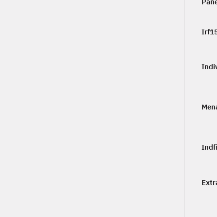
Pan
Irf1
Indi
Men
Indf
Extr