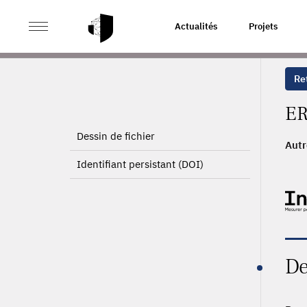
>
ACCUEIL
PAGE PRODUIT
Actualités
Projets
Ret
ER
Dessin de fichier
Autr
2009
Identifiant persistant (DOI)
De