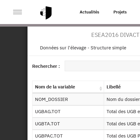
>
ACCUEIL
PAGE PRODUIT
Actualités
Projets
Enquête sur l
ESEA2016 DIVACT
Ret
Données sur l'élevage - Structure simple
ES
20
Dessin de fichier
Rechercher :
Identifiant persistant (DOI)
Autr
1980
Nom de la variable
Libellé
NOM_DOSSIER
Nom du dossier
UGBAG.TOT
Total des UGB 
UGBTA.TOT
Total des UGB 
De
UGBPAC.TOT
Total des UGB 