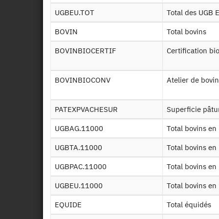
UGBEU.TOT
Total des UGB 
ESE
v2
BOVIN
Total bovins
BOVINBIOCERTIF
Certification bi
ESE
ESE
BOVINBIOCONV
Atelier de bov
v1
ESE
PATEXPVACHESUR
Superficie pâtu
v1
UGBAG.11000
Total bovins e
ESE
UGBTA.11000
Total bovins e
UGBPAC.11000
Total bovins e
ESE
EXP
UGBEU.11000
Total bovins e
EQUIDE
Total équidés
ESE