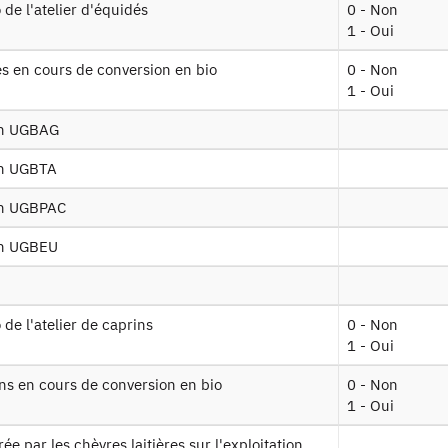
io de l'atelier d'équidés
0 - Non
1 - Oui
A2016 MO v2
Données sur la main d'oeuvre - Structu
dés en cours de conversion en bio
0 - Non
A2016 SURFACES
1 - Oui
Données sur les cultures - Structure ré
 v2
 en UGBAG
 en UGBTA
entifiant persistant
 en UGBPAC
 :
https://doi.org/10.34724/CASD.76.2679.V1
 en UGBEU
o de l'atelier de caprins
0 - Non
1 - Oui
rins en cours de conversion en bio
0 - Non
1 - Oui
Contact
rée par les chèvres laitières sur l'exploitation