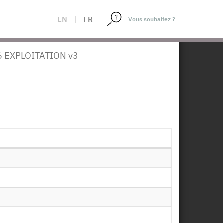
EN
|
FR
×
coles - 2016
 EXPLOITATION v3
loitations Agricoles -
1993, 1990, 1987, 1985, 1983, 1981,
+
position :
11/07/2018
Télécharger