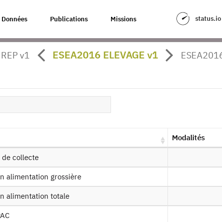
status.io
Données
Publications
Missions
a Structure des Exploitations Agri
ESEA2016 ELEVAGE v1
 REP v1
ESEA2016
our à la source
EA : Enquête sur la Structure des Exp
16
es produits :
2023,
2016
, 2013, 2007, 2005, 2003, 1997, 1995, 
, 1975, 1967, 1963
Modalités
 de collecte
Demander l'accès
Mise à dis
en alimentation grossière
en alimentation totale
ssin de fichier
PAC