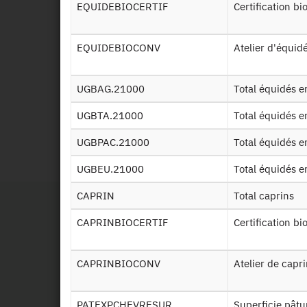
EQUIDEBIOCERTIF
Certification b
ESE
EQUIDEBIOCONV
Atelier d'équi
ESE
REP
UGBAG.21000
Total équidés
UGBTA.21000
Total équidés
Id
UGBPAC.21000
Total équidés
2016
UGBEU.21000
Total équidés
CAPRIN
Total caprins
CAPRINBIOCERTIF
Certification bi
CAPRINBIOCONV
Atelier de cap
PATEXPCHEVRESUR
Superficie pâtu