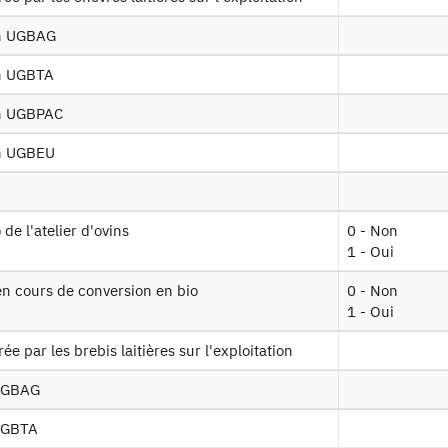
Documents utiles
en UGBAG
Recrutement
en UGBTA
en UGBPAC
Plan d’accès
en UGBEU
Newsletter
Presse et rapports
o de l'atelier d'ovins
0 - Non
1 - Oui
Marchés publics
s en cours de conversion en bio
0 - Non
1 - Oui
Mentions légales
rée par les brebis laitières sur l'exploitation
Protection des données personnelles
 UGBAG
Plan du site
 UGBTA