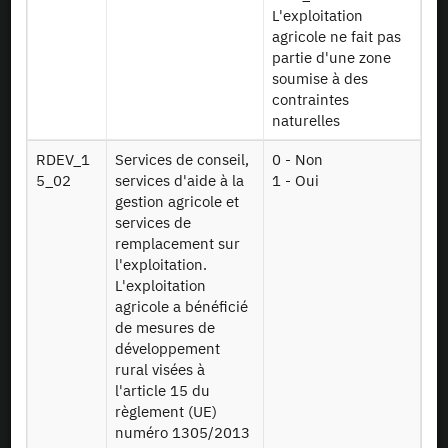
L'exploitation
agricole ne fait pas
partie d'une zone
soumise à des
contraintes
naturelles
RDEV_1
Services de conseil,
0 - Non
5_02
services d'aide à la
1 - Oui
gestion agricole et
services de
remplacement sur
l'exploitation.
L'exploitation
agricole a bénéficié
de mesures de
En tant que simple visiteur, la navigation sur le site du CASD n'installera pas de
cookies.
développement
Le projet Equipex CASD a reçu une aide financée sur le programme
rural visées à
d’Investissements d’Avenir lancé par l’Etat et mis en oeuvre par l’ANR (aide n° ANR-
l'article 15 du
10-EQPX-17)
règlement (UE)
numéro 1305/2013