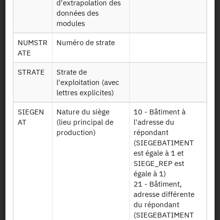
d'extrapolation des
Mise à disposition :
26/04/2022
données des
modules
Dessin de fichier
NUMSTR
Numéro de strate
ATE
STRATE
Strate de
Télécharger
l'exploitation (avec
lettres explicites)
Données
RA2020
générales sur les
EXPLOITATIONS
SIEGEN
Nature du siège
10 - Bâtiment à
exploitations
220415
AT
(lieu principal de
l'adresse du
agricoles 2020
production)
répondant
(SIEGEBATIMENT
Données sur les
est égale à 1 et
RA2020
identifiants
SIEGE_REP est
IDADMIN
administratifs
égale à 1)
220415
des exploitations
21 - Bâtiment,
2020
adresse différente
du répondant
Données sur les
(SIEGEBATIMENT
PBS (production