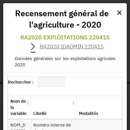
×
Recensement général de
l'agriculture - 2020
Actualités
Projets
Données
Publications
RA2020 EXPLOITATIONS 220415
Missions
RA2020 IDADMIN 220415
Données générales sur les exploitations agricoles
status.io
EN
|
FR
2020
Rechercher :
>
ACCUEIL
PAGE PRODUIT
Nom de
la
variable
Libellé
Modalités
Dessin de fichier
NOM_D
Numéro interne de