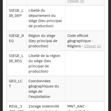
cliquer ici
RA2020
Données sur les
PRODANIM
productions
SIEGE_L
Libellé du
220415
animales 2020
IB_DEP
département du
+
siège (lieu principal
de production)
Identifiant persistant
SIEGE_R
Région du siège
Code officiel
EG
(lieu principal de
géographique -
2020 :
https://doi.org/10.34724/CASD.39.4411.V1
production)
Régions -
cliquer ici
SIEGE_L
Libellé de la région
IB_REG
du siège (lieu
principal de
production)
GEO_LC
Coordonnées
T
géographiques du
Contact
siège de
l'exploitation
Documents utiles
REGL_1
Zonage indemnité
MNT_ANC -