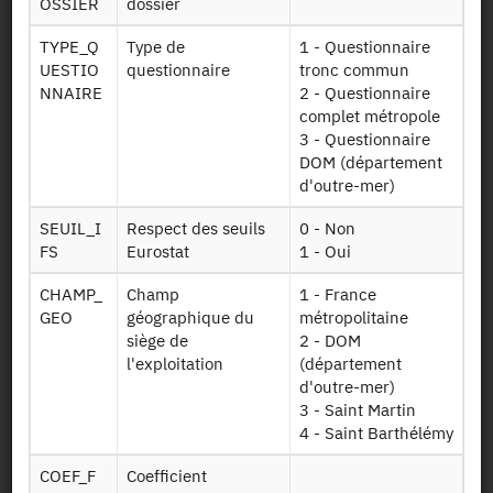
OSSIER
dossier
Identifiant persistant (DOI)
TYPE_Q
Type de
1 - Questionnaire
UESTIO
questionnaire
tronc commun
NNAIRE
2 - Questionnaire
complet métropole
Retour à la source
3 - Questionnaire
DOM (département
RA : Recensement Général de
d'outre-mer)
l'Agriculture - 2020
SEUIL_I
Respect des seuils
0 - Non
FS
Eurostat
1 - Oui
Autres produits :
2020
,
2010
, 2000 - DOM, 2000, 1988 -
DOM, 1988, 1980-1981 - DOM, 1979, 1970
+
CHAMP_
Champ
1 - France
GEO
géographique du
métropolitaine
siège de
2 - DOM
l'exploitation
(département
d'outre-mer)
3 - Saint Martin
4 - Saint Barthélémy
Autorisation :
Comité du Secret Statistique
COEF_F
Coefficient