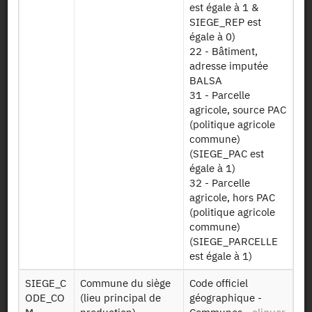
RA2020 COEFS
est égale à 1 &
brute standard)
PBS17 220415
SIEGE_REP est
par exploitation
égale à 0)
2020
22 - Bâtiment,
adresse imputée
RA2020
Données sur les
BALSA
PRODVEG
productions
31 - Parcelle
220415
végétales 2020
agricole, source PAC
(politique agricole
Données sur les
commune)
RA2020
productions
(SIEGE_PAC est
ABATTIS
végétales -
égale à 1)
220415
abattis / jardin
32 - Parcelle
mahorais 2020
agricole, hors PAC
(politique agricole
Données sur les
commune)
productions
(SIEGE_PARCELLE
RA2020 HORTI
végétales -
est égale à 1)
PEPI 220415
horticulture
ornementale et
SIEGE_C
Commune du siège
Code officiel
pépinière 2020
ODE_CO
(lieu principal de
géographique -