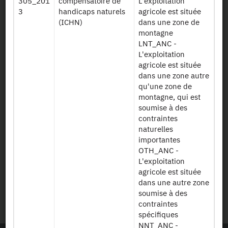
305_201
compensatoire de
L'exploitation
Recrutement
3
handicaps naturels
agricole est située
(ICHN)
dans une zone de
Plan d’accès
montagne
LNT_ANC -
L'exploitation
Newsletter
agricole est située
dans une zone autre
Presse et rapports
qu'une zone de
montagne, qui est
Marchés publics
soumise à des
contraintes
naturelles
Mentions légales
importantes
OTH_ANC -
Protection des données
L'exploitation
personnelles
agricole est située
dans une autre zone
soumise à des
Plan du site
contraintes
spécifiques
NNT_ANC -