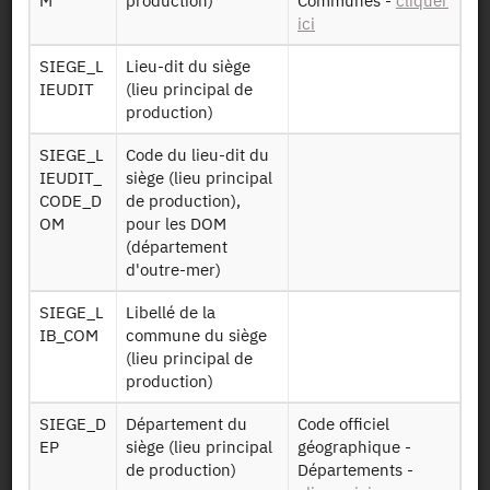
M
production)
Communes -
cliquer
Données sur les
ici
productions
végétales -
SIEGE_L
Lieu-dit du siège
RA2020 PPAM
Plantes à
IEUDIT
(lieu principal de
220415
Parfum,
production)
Aromatiques et
Médicinales
SIEGE_L
Code du lieu-dit du
(PPAM) 2020
IEUDIT_
siège (lieu principal
CODE_D
de production),
Données sur les
OM
pour les DOM
RA2020
productions
(département
LEGUMES
végétales -
d'outre-mer)
220415
légumes cultivés
2020
SIEGE_L
Libellé de la
IB_COM
commune du siège
Données sur les
(lieu principal de
productions
production)
RA2020 SURF
végétales -
SAU 220415
surface agricole
SIEGE_D
Département du
Code officiel
utilisée (SAU)
EP
siège (lieu principal
géographique -
2020
de production)
Départements -