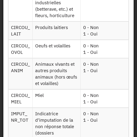
Données sur les
industrielles
productions
(betterave, etc.) et
végétales -
fleurs, horticulture
RA2020 PPAM
Plantes à
220415
Parfum,
CIRCOU_
Produits laitiers
0 - Non
Aromatiques et
LAIT
1 - Oui
Médicinales
CIRCOU_
Oeufs et volailles
0 - Non
(PPAM) 2020
OVOL
1 - Oui
Données sur les
CIRCOU_
Animaux vivants et
0 - Non
RA2020
productions
ANIM
autres produits
1 - Oui
LEGUMES
végétales -
animaux (hors œufs
220415
légumes cultivés
et volailles)
2020
CIRCOU_
Miel
0 - Non
Données sur les
MIEL
1 - Oui
productions
RA2020 SURF
végétales -
IMPUT_
Indicatrice
0 - Non
SAU 220415
surface agricole
NR_TOT
d'imputation de la
1 - Oui
utilisée (SAU)
non réponse totale
2020
(dossiers