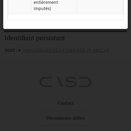
entièrement
RA2020
Données sur les
imputés)
PRODANIM
productions
220415
animales 2020
+
Identifiant persistant
2020 :
https://doi.org/10.34724/CASD.39.4411.V1
Contact
Documents utiles