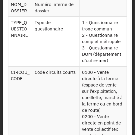
Identifiant persistant (DOI)
NOM_D
Numéro interne de
OSSIER
dossier
TYPE_Q
Type de
1 - Questionnaire
UESTIO
questionnaire
tronc commun
Retour à la source
NNAIRE
2 - Questionnaire
complet métropole
RA : Recensement Général de
3 - Questionnaire
DOM (département
l'Agriculture - 2020
d'outre-mer)
Autres produits :
2020
,
2010
, 2000 - DOM, 2000, 1988 -
CIRCOU_
Code circuits courts
0100 - Vente
DOM, 1988, 1980-1981 - DOM, 1979, 1970
CODE
directe à la ferme
+
(espace de vente
sur l’exploitation,
cueillette, marché à
la ferme ou en bord
de route)
0200 - Vente
directe en point de
Autorisation :
Comité du Secret Statistique
vente collectif (ex