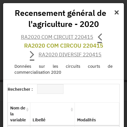
×
Recensement général de
l'agriculture - 2020
Actualités
Projets
Données
Publications
RA2020 COM CIRCUIT 220415
Missions
RA2020 COM CIRCOU 220415
RA2020 DIVERSIF 220415
status.io
EN
|
FR
Données sur les circuits courts de
commercialisation 2020
Rechercher :
>
ACCUEIL
PAGE PRODUIT
Nom de
la
Dessin de fichier
variable
Libellé
Modalités