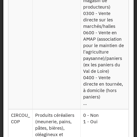
magasin de
Mise à disposition :
26/04/2022
producteurs)
0300 - Vente
directe sur les
marchés/halles
Dessin de fichier
0600 - Vente en
AMAP (association
pour le maintien de
Télécharger
l'agriculture
paysanne)/paniers
Données
RA2020
(ex les paniers du
générales sur les
EXPLOITATIONS
Val de Loire)
exploitations
220415
0400 - Vente
agricoles 2020
directe en tournée,
Données sur les
à domicile (hors
RA2020
identifiants
paniers)
IDADMIN
administratifs
...
220415
des exploitations
CIRCOU_
Produits céréaliers
0 - Non
2020
COP
(meunerie, pains,
1 - Oui
pâtes, bières),
Données sur les
oléagineux et
PBS (production