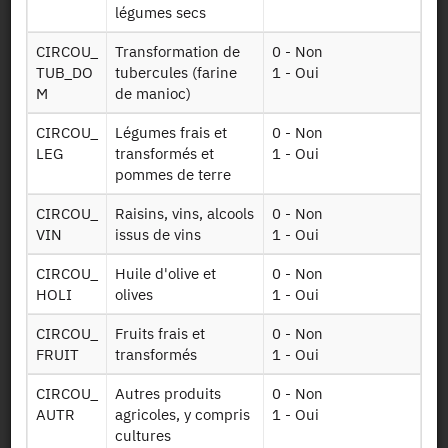
RA2020 COEFS
légumes secs
brute standard)
PBS17 220415
par exploitation
CIRCOU_
Transformation de
0 - Non
2020
TUB_DO
tubercules (farine
1 - Oui
M
de manioc)
RA2020
Données sur les
PRODVEG
productions
CIRCOU_
Légumes frais et
0 - Non
220415
végétales 2020
LEG
transformés et
1 - Oui
pommes de terre
Données sur les
RA2020
productions
CIRCOU_
Raisins, vins, alcools
0 - Non
ABATTIS
végétales -
VIN
issus de vins
1 - Oui
220415
abattis / jardin
mahorais 2020
CIRCOU_
Huile d'olive et
0 - Non
HOLI
olives
1 - Oui
Données sur les
productions
CIRCOU_
Fruits frais et
0 - Non
RA2020 HORTI
végétales -
FRUIT
transformés
1 - Oui
PEPI 220415
horticulture
ornementale et
CIRCOU_
Autres produits
0 - Non
pépinière 2020
AUTR
agricoles, y compris
1 - Oui
cultures