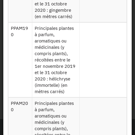
et le 31 octobre
Plan d’accès
2020 : gingembre
(en mètres carrés)
Newsletter
PPAM19
Principales plantes
0
à parfum,
Presse et rapports
aromatiques ou
médicinales (y
Marchés publics
compris plants),
récoltées entre le
Mentions légales
1er novembre 2019
et le 31 octobre
2020 : hélichryse
Protection des données
(immortelle) (en
personnelles
mètres carrés)
Plan du site
PPAM20
Principales plantes
0
à parfum,
aromatiques ou
médicinales (y
compris plants),
récoltées entre le