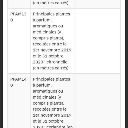
(en mètres carrés)
2020
PPAM13
Principales plantes
RA2020
Données sur les
0
à parfum,
PRODVEG
productions
aromatiques ou
220415
végétales 2020
médicinales (y
compris plants),
Données sur les
récoltées entre le
RA2020
productions
1er novembre 2019
ABATTIS
végétales -
et le 31 octobre
220415
abattis / jardin
2020 : citronnelle
mahorais 2020
(en mètres carrés)
Données sur les
PPAM14
Principales plantes
productions
0
à parfum,
RA2020 HORTI
végétales -
aromatiques ou
PEPI 220415
horticulture
médicinales (y
ornementale et
compris plants),
pépinière 2020
récoltées entre le
1er novembre 2019
Données sur les
et le 31 octobre
productions
2020 : coriandre (en