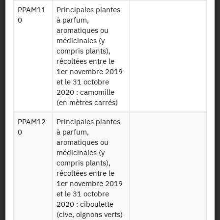
PPAM11
Principales plantes
0
à parfum,
Dessin de fichier
aromatiques ou
médicinales (y
compris plants),
Télécharger
récoltées entre le
1er novembre 2019
Données
RA2020
et le 31 octobre
générales sur les
EXPLOITATIONS
2020 : camomille
exploitations
220415
(en mètres carrés)
agricoles 2020
PPAM12
Principales plantes
Données sur les
0
à parfum,
RA2020
identifiants
aromatiques ou
IDADMIN
administratifs
médicinales (y
220415
des exploitations
compris plants),
2020
récoltées entre le
1er novembre 2019
Données sur les
et le 31 octobre
PBS (production
RA2020 COEFS
2020 : ciboulette
brute standard)
PBS17 220415
(cive, oignons verts)
par exploitation