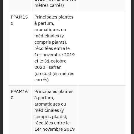
végétales -
mètres carrés)
RA2020 PPAM
Plantes à
220415
Parfum,
PPAM15
Principales plantes
Aromatiques et
0
à parfum,
Médicinales
aromatiques ou
(PPAM) 2020
médicinales (y
compris plants),
Données sur les
récoltées entre le
RA2020
productions
1er novembre 2019
LEGUMES
végétales -
et le 31 octobre
220415
légumes cultivés
2020 : safran
2020
(crocus) (en mètres
carrés)
Données sur les
productions
PPAM16
Principales plantes
RA2020 SURF
végétales -
0
à parfum,
SAU 220415
surface agricole
aromatiques ou
utilisée (SAU)
médicinales (y
2020
compris plants),
récoltées entre le
RA2020
Données sur les
1er novembre 2019
PRODANIM
productions