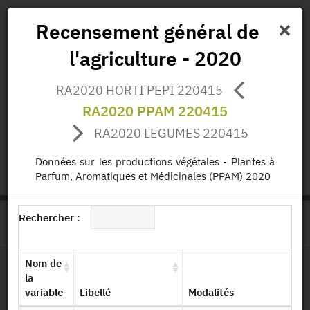
×
Recensement général de
l'agriculture - 2020
Actualités
Projets
Données
Publications
RA2020 HORTI PEPI 220415
Missions
RA2020 PPAM 220415
RA2020 LEGUMES 220415
status.io
EN
|
FR
Données sur les productions végétales - Plantes à
Parfum, Aromatiques et Médicinales (PPAM) 2020
Rechercher :
>
ACCUEIL
PAGE PRODUIT
Nom de
la
Dessin de fichier
variable
Libellé
Modalités