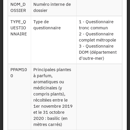
Identifiant persistant (DOI)
NOM_D
Numéro interne de
OSSIER
dossier
TYPE_Q
Type de
1 - Questionnaire
UESTIO
questionnaire
tronc commun
Retour à la source
NNAIRE
2 - Questionnaire
complet métropole
RA : Recensement Général de
3 - Questionnaire
DOM (département
l'Agriculture - 2020
d'outre-mer)
Autres produits :
2020
,
2010
, 2000 - DOM, 2000, 1988 -
PPAM10
Principales plantes
DOM, 1988, 1980-1981 - DOM, 1979, 1970
0
à parfum,
+
aromatiques ou
médicinales (y
compris plants),
Demander l'accès
récoltées entre le
1er novembre 2019
et le 31 octobre
2020 : basilic (en
Mise à disposition :
26/04/2022
mètres carrés)