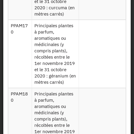
et le 31 octobre
220415
animales 2020
+
2020 : curcuma (en
mètres carrés)
Identifiant persistant
PPAM17
Principales plantes
0
à parfum,
2020 :
https://doi.org/10.34724/CASD.39.4411.V1
aromatiques ou
médicinales (y
compris plants),
récoltées entre le
1er novembre 2019
et le 31 octobre
2020 : géranium (en
mètres carrés)
Contact
PPAM18
Principales plantes
0
à parfum,
aromatiques ou
Documents utiles
médicinales (y
compris plants),
Recrutement
récoltées entre le
1er novembre 2019