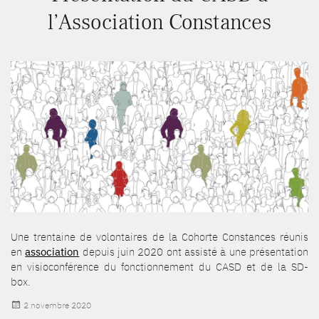
l’Association Constances
Une trentaine de volontaires de la Cohorte Constances réunis
en
association
depuis juin 2020 ont assisté à une présentation
en visioconférence du fonctionnement du CASD et de la SD-
box.
Publié
2 novembre 2020
le