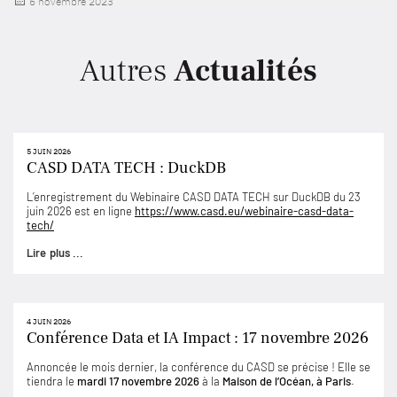
Publié
6 novembre 2023
le
Autres
Actualités
5 JUIN 2026
CASD DATA TECH : DuckDB
L’enregistrement du Webinaire CASD DATA TECH sur DuckDB du 23
juin 2026 est en ligne
https://www.casd.eu/webinaire-casd-data-
tech/
Lire plus ...
4 JUIN 2026
Conférence Data et IA Impact : 17 novembre 2026
Annoncée le mois dernier, la conférence du CASD se précise ! Elle se
tiendra le
mardi 17 novembre 2026
à la
Maison de l’Océan, à Paris
.