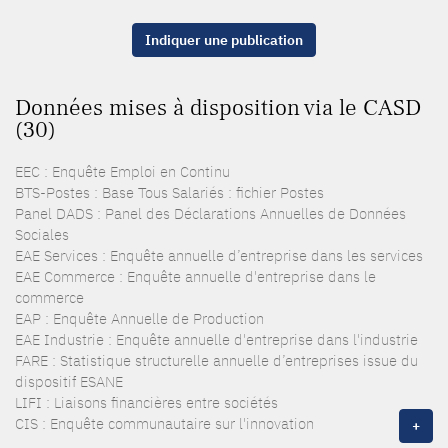
Indiquer une publication
Données mises à disposition via le CASD
(30)
EEC : Enquête Emploi en Continu
BTS-Postes : Base Tous Salariés : fichier Postes
Panel DADS : Panel des Déclarations Annuelles de Données
Sociales
EAE Services : Enquête annuelle d’entreprise dans les services
EAE Commerce : Enquête annuelle d'entreprise dans le
commerce
EAP : Enquête Annuelle de Production
EAE Industrie : Enquête annuelle d'entreprise dans l'industrie
FARE : Statistique structurelle annuelle d’entreprises issue du
dispositif ESANE
LIFI : Liaisons financières entre sociétés
CIS : Enquête communautaire sur l'innovation
+