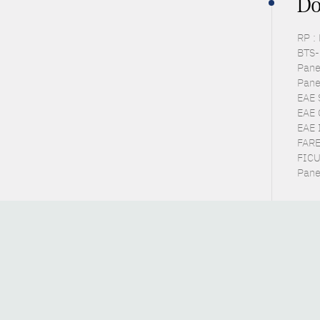
Do
RP :
BTS-P
Pane
Pane
EAE 
EAE 
EAE I
FARE 
FICUS
Panel