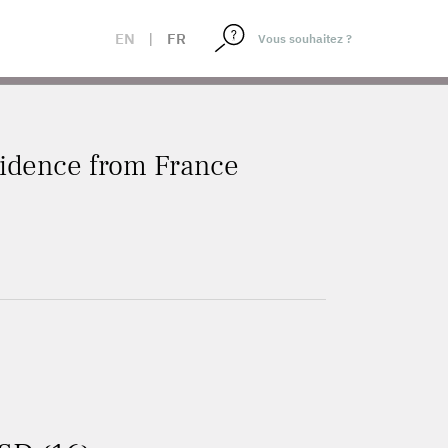
EN
|
FR
vidence from France