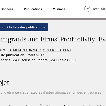
' PRODUCTIVITY: EVIDENCE FROM FRANCE
status.io
Données
Publications
Missions
our à la liste des publications
migrants and Firms' Productivity: E
urs :
G.
MITARITONNA C.
OREFICE G.
PERI
 de publication :
Mars 2014
series IZA Discussion Papers, IZA DP No 8063.
ojet
i d’étrangers et stratégies d’internationalisation des entreprises