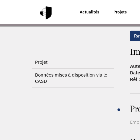
>
>
ACCUEIL
PUBLICATIONS
IMMIGRANTS AND FIRMS
Actualités
Projets
Ret
Im
Projet
Aute
Date
Données mises à disposition via le
Réf :
CASD
Pr
Emplo