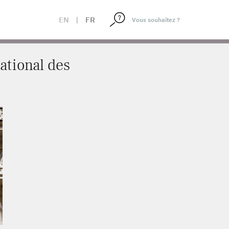
EN
|
FR
ational des