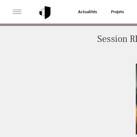
>
>
ACCUEIL
ACTUALITÉS
SESSION RICA : TOUT SA
Actualités
Projets
Session R