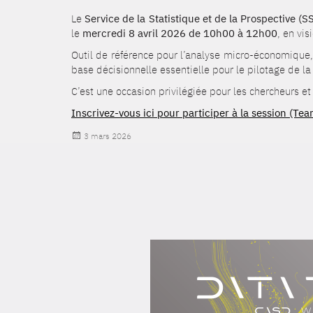
Le
Service de la Statistique et de la Prospective (S
le
mercredi 8 avril 2026 de 10h00 à 12h00
, en vis
Outil de référence pour l’analyse micro-économique,
base décisionnelle essentielle pour le pilotage de l
C’est une occasion privilégiée pour les chercheurs 
Inscrivez-vous ici pour participer à la session (Te
Publié
3 mars 2026
le