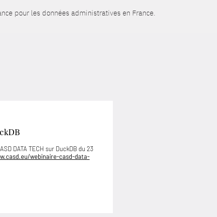
ance pour les données administratives en France.
uckDB
 CASD DATA TECH sur DuckDB du 23
w.casd.eu/webinaire-casd-data-