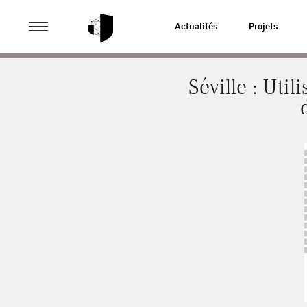
>
>
ACCUEIL
ACTUALITÉS
SÉVILLE : UTILISATION D
Actualités
Projets
Séville : Uti