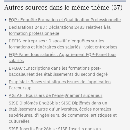
Autres sources dans le même thème (37)
FQP : Enquête Formation et Qualification Professionnelle
Déclarations 2483 : Déclarations 2483 relatives à la
formation professionnelle
DEFIS_entreprises : Dispositif d'enquêtes sur les
formations et itinéraires des salariés - volet entreprises
FQP-Panel tous salariés : Appariement FQP-Panel tous
salariés
BPBAC : Inscriptions dans les formations post-
baccalauréat des établissements du second degré
Psup'stat : Bases statistiques issues de l'application
Parcoursup
AGLAE : Boursiers de l'enseignement supérieur
SISE Diplômés Enq26bis : SISE Diplômés dans un
établissement autre qu'universités, écoles normales
supérieures, d'ingénieurs, de commerce, artistiques et
culturelles
SISE Inscrits Enq26bis : SISE Inscrits dans un