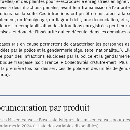
ctuelles) et des plaintes pour e-escroquerie enregistrées en ligne v
tives à des infractions pénales, avant leur transmission à l'autorité
actions par la suite. Ces infractions ont pu être constatées à la 
alement, un témoignage, un flagrant délit, une dénonciation, etc., m
rieure. La comptabilisation des infractions enregistrées peut fourn
ises, et donc de l'insécurité qui en découle, dans les domaines où 
bases Mis en cause permettent de caractériser les personnes as
idées par la police et la gendarmerie (âge, sexe, nationalité…). E
e pour des infractions élucidées par la police et la gendarmerie 
blique française (soit France + Collectivités d'Outre-mer). Plus p
 la première fois par des services de police et des unités de gend
ndu).

cumentation par produit
ses Mis en causes : Bases statistiques des mis en causes pour des i
ndarmerie 2024 (+ liste des variables disponibles)