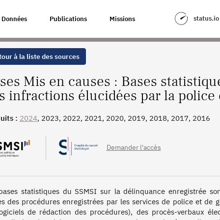
S EN CAUSES POUR DES INFRACTIONS ÉLUCIDÉES PAR LA POLICE ET LA 
status.io
Données
Publications
Missions
our à la liste des sources
ses Mis en causes : Bases statistiq
s infractions élucidées par la police
uits :
2024
, 2023, 2022, 2021, 2020, 2019, 2018, 2017, 2016
Demander l'accès
bases statistiques du SSMSI sur la délinquance enregistrée sont
es des procédures enregistrées par les services de police et de g
logiciels de rédaction des procédures), des procès-verbaux élec