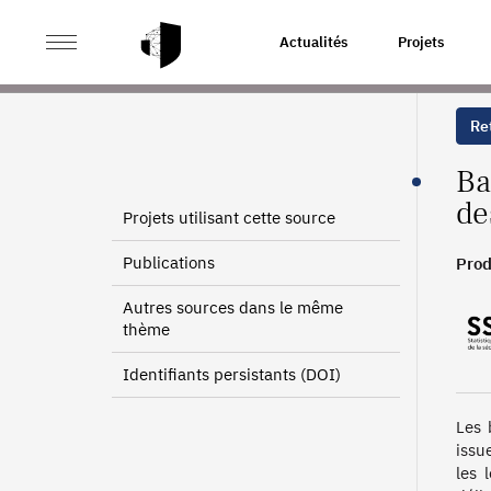
>
>
ACCUEIL
SOURCES
BASES STATISTIQUES DES MI
Actualités
Projets
Ret
Ba
de
Projets utilisant cette source
Publications
Prod
Autres sources dans le même
thème
Identifiants persistants (DOI)
Les 
issu
les 