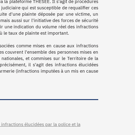
ia la plateforme THESEE. Il s'agit de procédures 
 judiciaire qui est susceptible de requalifier ces 
suite d'une plainte déposée par une victime, un 
ais aussi sur l'initiative des forces de sécurité 
ir une indication du volume réel des infractions 
le taux de plainte est important.

sociées comme mises en cause aux infractions 
lles couvrent l'ensemble des personnes mises en 
nationales, et commises sur le Territoire de la 
récisément, il s'agit des infractions élucidées 
armerie (infractions imputées à un mis en cause 
nfractions élucidées par la police et la