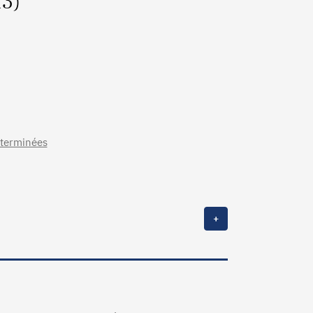
13)
s terminées
+