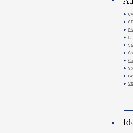
Au
CV
CP
PA
LJ
Sa
Ca
Ca
So
Ge
VR
Id