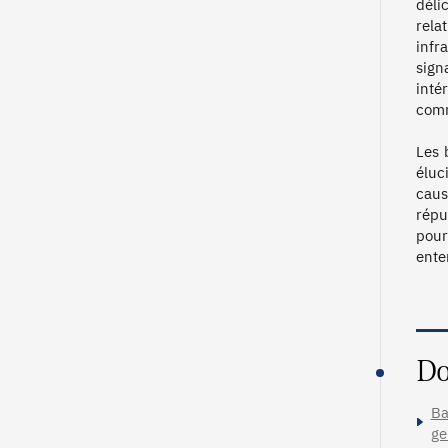
déli
rela
infr
sign
inté
comm
Les 
éluc
caus
répu
pour
ente
Do
Ba
ge