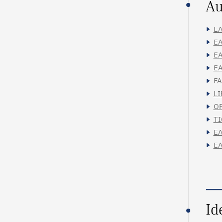
Au
EA
EA
EA
EA
FA
LI
OF
TI
EA
EA
Id