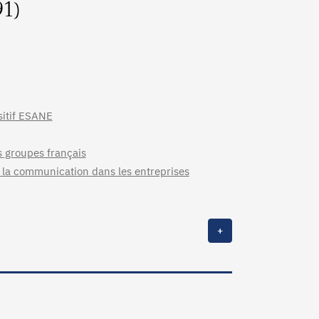
91)
sitif ESANE
s groupes français
e la communication dans les entreprises
+