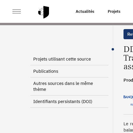
>
>
ACCUEIL
SOURCES
DÉCLARATIONS DES DDG - RE
Actualités
Projets
Ret
DD
Tr
Projets utilisant cette source
as
Publications
Prod
Autres sources dans le même
thème
Identifiants persistants (DOI)
Le r
bala