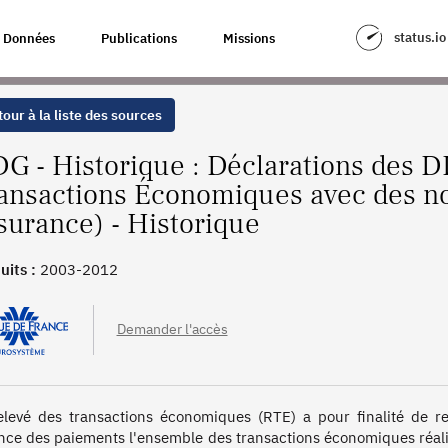
LEVÉ DES TRANSACTIONS ÉCONOMIQUES AVEC DES NON-RÉSIDENTS (HOR
status.io
Données
Publications
Missions
our à la liste des sources
G - Historique : Déclarations des D
ansactions Économiques avec des no
surance) - Historique
uits :
2003-2012
Demander l'accès
elevé des transactions économiques (RTE) a pour finalité de r
nce des paiements l'ensemble des transactions économiques réali