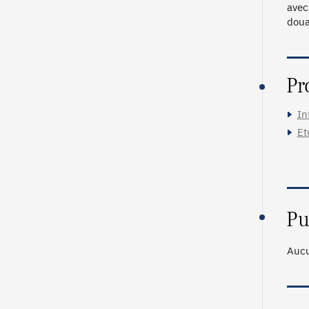
avec
doua
Pr
In
Et
Pu
Aucu