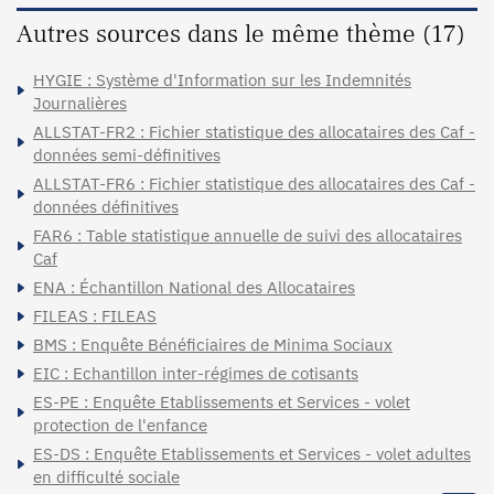
Autres sources dans le même thème (17)
HYGIE : Système d'Information sur les Indemnités
Journalières
ALLSTAT-FR2 : Fichier statistique des allocataires des Caf -
données semi-définitives
ALLSTAT-FR6 : Fichier statistique des allocataires des Caf -
données définitives
FAR6 : Table statistique annuelle de suivi des allocataires
Caf
ENA : Échantillon National des Allocataires
FILEAS : FILEAS
BMS : Enquête Bénéficiaires de Minima Sociaux
EIC : Echantillon inter-régimes de cotisants
ES-PE : Enquête Etablissements et Services - volet
protection de l'enfance
ES-DS : Enquête Etablissements et Services - volet adultes
en difficulté sociale