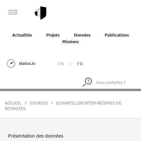
Actualités
Projets
Données
Publications
Missions
status.io
EN
|
FR
>
>
ACCUEIL
SOURCES
ECHANTILLON INTER-RÉGIMES DE
RETRAITÉS
Présentation des données